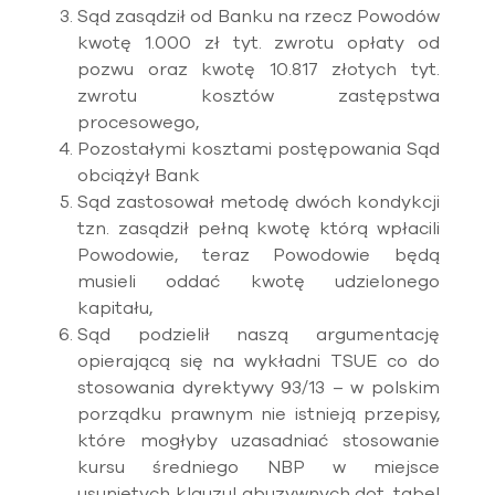
Sąd zasądził od Banku na rzecz Powodów
kwotę 1.000 zł tyt. zwrotu opłaty od
pozwu oraz kwotę 10.817 złotych tyt.
zwrotu kosztów zastępstwa
procesowego,
Pozostałymi kosztami postępowania Sąd
obciążył Bank
Sąd zastosował metodę dwóch kondykcji
tzn. zasądził pełną kwotę którą wpłacili
Powodowie, teraz Powodowie będą
musieli oddać kwotę udzielonego
kapitału,
Sąd podzielił naszą argumentację
opierającą się na wykładni TSUE co do
stosowania dyrektywy 93/13 – w polskim
porządku prawnym nie istnieją przepisy,
które mogłyby uzasadniać stosowanie
kursu średniego NBP w miejsce
usuniętych klauzul abuzywnych dot. tabel