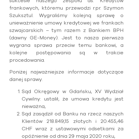
sukcesie naszego zespołu ds. Kredytów
frankowych, któremu przewodzi r.pr. Szymon
Szuksztul. Wygraliśmy kolejną sprawę o
unieważnienie umowy kredytowej we frankach
szwajcarskich – tym razem z Bankiem BPH
(dawny GE-Money). Jest to nasza pierwsza
wygrana sprawa przeciw temu bankowi, a
kolejne postępowania są w trakcie
procedowania.
Poniżej najważniejsze informacje dotyczące
danej sprawy.
Sąd Okręgowy w Gdańsku, XV Wydział
Cywilny: ustalił, że umowa kredytu jest
nieważna,
Sąd zasądził od Banku na rzecz naszych
Klientów 218.849,15 złotych i 20.455,46
CHF wraz z ustawowymi odsetkami za
opóźnienie od dnia 29 maja 2020 roku,